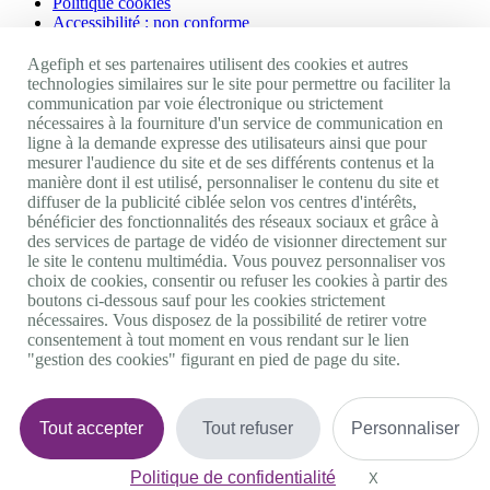
Politique cookies
Accessibilité : non conforme
Nos autres sites
Agefiph et ses partenaires utilisent des cookies et autres
technologies similaires sur le site pour permettre ou faciliter la
communication par voie électronique ou strictement
Site portail Agefiph
nécessaires à la fourniture d'un service de communication en
Activateur de progrès
ligne à la demande expresse des utilisateurs ainsi que pour
Handinnov
mesurer l'audience du site et de ses différents contenus et la
Innovation et recherche
manière dont il est utilisé, personnaliser le contenu du site et
Université du RRH
diffuser de la publicité ciblée selon vos centres d'intérêts,
Service AppuiPro
bénéficier des fonctionnalités des réseaux sociaux et grâce à
des services de partage de vidéo de visionner directement sur
Nous suivre
le site le contenu multimédia. Vous pouvez personnaliser vos
choix de cookies, consentir ou refuser les cookies à partir des
boutons ci-dessous sauf pour les cookies strictement
Youtube
nécessaires. Vous disposez de la possibilité de retirer votre
Linkedin
consentement à tout moment en vous rendant sur le lien
Facebook
"gestion des cookies" figurant en pied de page du site.
Twitter
0 800 11 10 09
Services & appel gratuits
De 9h à 18h.
Tout accepter
Tout refuser
Personnaliser
Nous contacter
Plateforme de mise en contact LSF
Politique de confidentialité
Gestion des cookies
X
Masquer le bande