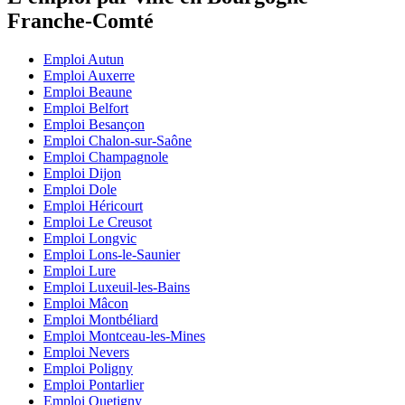
Franche-Comté
Emploi Autun
Emploi Auxerre
Emploi Beaune
Emploi Belfort
Emploi Besançon
Emploi Chalon-sur-Saône
Emploi Champagnole
Emploi Dijon
Emploi Dole
Emploi Héricourt
Emploi Le Creusot
Emploi Longvic
Emploi Lons-le-Saunier
Emploi Lure
Emploi Luxeuil-les-Bains
Emploi Mâcon
Emploi Montbéliard
Emploi Montceau-les-Mines
Emploi Nevers
Emploi Poligny
Emploi Pontarlier
Emploi Quetigny