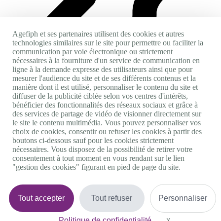
Agefiph et ses partenaires utilisent des cookies et autres
technologies similaires sur le site pour permettre ou faciliter la
communication par voie électronique ou strictement
nécessaires à la fourniture d'un service de communication en
Accès personnes sourdes et malentendantes
ligne à la demande expresse des utilisateurs ainsi que pour
mesurer l'audience du site et de ses différents contenus et la
manière dont il est utilisé, personnaliser le contenu du site et
diffuser de la publicité ciblée selon vos centres d'intérêts,
S'inscrire
bénéficier des fonctionnalités des réseaux sociaux et grâce à
Se connecter
des services de partage de vidéo de visionner directement sur
le site le contenu multimédia. Vous pouvez personnaliser vos
Accueil
choix de cookies, consentir ou refuser les cookies à partir des
Rechercher des offres d’emploi
boutons ci-dessous sauf pour les cookies strictement
Déposer mon CV
nécessaires. Vous disposez de la possibilité de retirer votre
consentement à tout moment en vous rendant sur le lien
"gestion des cookies" figurant en pied de page du site.
5
Une erreur inattendue est survenue
Tout accepter
Tout refuser
Personnaliser
Voici ce que vous pourriez faire :
Politique de confidentialité
X
Masquer le bande