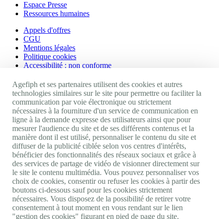
Espace Presse
Ressources humaines
Appels d'offres
CGU
Mentions légales
Politique cookies
Accessibilité : non conforme
Nos autres sites
Agefiph et ses partenaires utilisent des cookies et autres
technologies similaires sur le site pour permettre ou faciliter la
communication par voie électronique ou strictement
Site portail Agefiph
nécessaires à la fourniture d'un service de communication en
Activateur de progrès
ligne à la demande expresse des utilisateurs ainsi que pour
Handinnov
mesurer l'audience du site et de ses différents contenus et la
Innovation et recherche
manière dont il est utilisé, personnaliser le contenu du site et
Université du RRH
diffuser de la publicité ciblée selon vos centres d'intérêts,
Service AppuiPro
bénéficier des fonctionnalités des réseaux sociaux et grâce à
des services de partage de vidéo de visionner directement sur
Nous suivre
le site le contenu multimédia. Vous pouvez personnaliser vos
choix de cookies, consentir ou refuser les cookies à partir des
boutons ci-dessous sauf pour les cookies strictement
Youtube
nécessaires. Vous disposez de la possibilité de retirer votre
Linkedin
consentement à tout moment en vous rendant sur le lien
Facebook
"gestion des cookies" figurant en pied de page du site.
Twitter