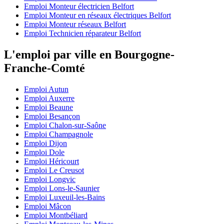
Emploi Monteur électricien Belfort
Emploi Monteur en réseaux électriques Belfort
Emploi Monteur réseaux Belfort
Emploi Technicien réparateur Belfort
L'emploi par ville en Bourgogne-
Franche-Comté
Emploi Autun
Emploi Auxerre
Emploi Beaune
Emploi Besançon
Emploi Chalon-sur-Saône
Emploi Champagnole
Emploi Dijon
Emploi Dole
Emploi Héricourt
Emploi Le Creusot
Emploi Longvic
Emploi Lons-le-Saunier
Emploi Luxeuil-les-Bains
Emploi Mâcon
Emploi Montbéliard