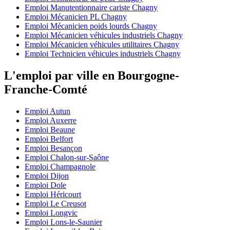
Emploi Manutentionnaire cariste Chagny
Emploi Mécanicien PL Chagny
Emploi Mécanicien poids lourds Chagny
Emploi Mécanicien véhicules industriels Chagny
Emploi Mécanicien véhicules utilitaires Chagny
Emploi Technicien véhicules industriels Chagny
L'emploi par ville en Bourgogne-
Franche-Comté
Emploi Autun
Emploi Auxerre
Emploi Beaune
Emploi Belfort
Emploi Besançon
Emploi Chalon-sur-Saône
Emploi Champagnole
Emploi Dijon
Emploi Dole
Emploi Héricourt
Emploi Le Creusot
Emploi Longvic
Emploi Lons-le-Saunier