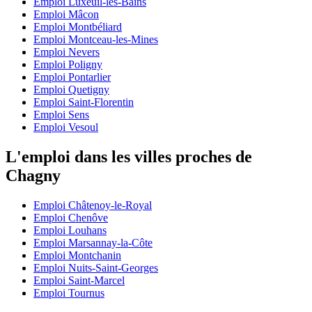
Emploi Luxeuil-les-Bains
Emploi Mâcon
Emploi Montbéliard
Emploi Montceau-les-Mines
Emploi Nevers
Emploi Poligny
Emploi Pontarlier
Emploi Quetigny
Emploi Saint-Florentin
Emploi Sens
Emploi Vesoul
L'emploi dans les villes proches de
Chagny
Emploi Châtenoy-le-Royal
Emploi Chenôve
Emploi Louhans
Emploi Marsannay-la-Côte
Emploi Montchanin
Emploi Nuits-Saint-Georges
Emploi Saint-Marcel
Emploi Tournus