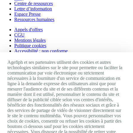
Centre de ressources
Lettre d’information
Espace Presse
Ressources humaines
Appels d'offres
CGU
Mentions légales
Politique cookies
Accessibilité : non conforme
Nos autres sites
Agefiph et ses partenaires utilisent des cookies et autres
technologies similaires sur le site pour permettre ou faciliter la
communication par voie électronique ou strictement
Site portail Agefiph
nécessaires à la fourniture d'un service de communication en
Activateur de progrès
ligne à la demande expresse des utilisateurs ainsi que pour
Handinnov
mesurer l'audience du site et de ses différents contenus et la
Innovation et recherche
manière dont il est utilisé, personnaliser le contenu du site et
Université du RRH
diffuser de la publicité ciblée selon vos centres d'intérêts,
Service AppuiPro
bénéficier des fonctionnalités des réseaux sociaux et grâce à
des services de partage de vidéo de visionner directement sur
Nous suivre
le site le contenu multimédia. Vous pouvez personnaliser vos
choix de cookies, consentir ou refuser les cookies à partir des
boutons ci-dessous sauf pour les cookies strictement
Youtube
nécessaires. Vous disposez de la possibilité de retirer votre