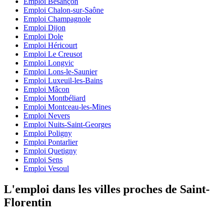
Emploi Besançon
Emploi Chalon-sur-Saône
Emploi Champagnole
Emploi Dijon
Emploi Dole
Emploi Héricourt
Emploi Le Creusot
Emploi Longvic
Emploi Lons-le-Saunier
Emploi Luxeuil-les-Bains
Emploi Mâcon
Emploi Montbéliard
Emploi Montceau-les-Mines
Emploi Nevers
Emploi Nuits-Saint-Georges
Emploi Poligny
Emploi Pontarlier
Emploi Quetigny
Emploi Sens
Emploi Vesoul
L'emploi dans les villes proches de Saint-
Florentin