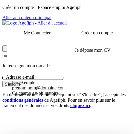
Panneau de gestion des cookies
Créer un compte - Espace emploi Agefiph
Aller au contenu principal
Me Connecter
Créer un compte
Je dépose mon CV
ou
Je renseigne mon e-mail :
Adresse e-mail
Par exemple :
S'inscrire
prenom.nom@domaine.com.
Ce champ est obligatoire.
En déposant mon CV ou en cliquant sur "S'inscrire", j'accepte les
conditions générales
de Agefiph. Pour en savoir plus sur le
traitement des données et vos droits
cliquez ici
.