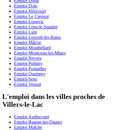
Emploi Dijon
Emploi Dole
Emploi Héricourt
Emploi Le Creusot
Emploi Longvic
Emploi Lons-le-Saunier
Emploi Lure
Emploi Luxeuil-les-Bains
Emploi Mâcon
Emploi Montbéliard
Emploi Montceau-les-Mines
Emploi Nevers
Emploi Poligny
Emploi Pontarlier
Emploi Quetigny
Emploi Sens
Emploi Vesoul
L'emploi dans les villes proches de
Villers-le-Lac
Emploi Audincourt
Emploi Baume-les-Dames
Emploi Maîche