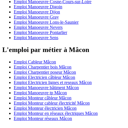
Emploi Manoeuvre Cosne-Cours-sur-Loire
Emploi Manoeuvre Digoin
Emploi Manoeuvre Dijon
Emploi Manoeuvre Gray
Emploi Manoeuvre Lons-le-Saunier
Emploi Manoeuvre Nevers
Emploi Manoeuvre Pontarlier
Emploi Manoeuvre Sens
L'emploi par métier à Mâcon
Emploi Cableur Mâcon
Emploi Charpentier bois Mâcon
Emploi Charpentier poseur Mâcon
Emploi Electricien câbleur Mâcon
Emploi Electricien lignes et reseaux Mâcon
Emploi Manoeuvre bâtiment Mâcon
Emploi Manoeuvre tp Mâcon
Emploi Monteur câbleur Mâcon
Emploi Monteur cableur électricité Mâcon
Emploi Monteur électricien Mâcon
Emploi Monteur en réseaux électriques Mâcon
Emploi Monteur réseaux Mâcon