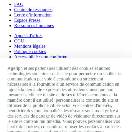
FAQ
Centre de ressources
Lettre d’information
Espace Presse
Ressources humaines
Appels d'offres
CGU
Mentions légales
Politique cookies
Accessibilité : non conforme
Nos autres sites
Agefiph et ses partenaires utilisent des cookies et autres
technologies similaires sur le site pour permettre ou faciliter la
communication par voie électronique ou strictement
Site portail Agefiph
nécessaires à la fourniture d'un service de communication en
Activateur de progrès
ligne à la demande expresse des utilisateurs ainsi que pour
Handinnov
mesurer l'audience du site et de ses différents contenus et la
Innovation et recherche
manière dont il est utilisé, personnaliser le contenu du site et
Université du RRH
diffuser de la publicité ciblée selon vos centres d'intérêts,
Service AppuiPro
bénéficier des fonctionnalités des réseaux sociaux et grâce à
des services de partage de vidéo de visionner directement sur
Nous suivre
le site le contenu multimédia. Vous pouvez personnaliser vos
choix de cookies, consentir ou refuser les cookies à partir des
boutons ci-dessous sauf pour les cookies strictement