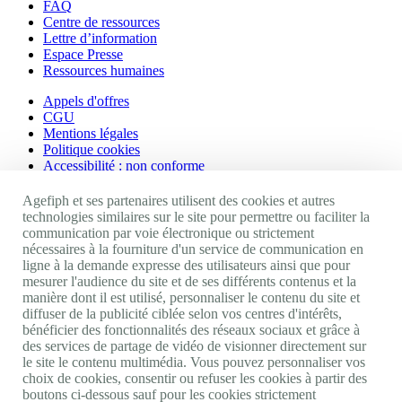
FAQ
Centre de ressources
Lettre d’information
Espace Presse
Ressources humaines
Appels d'offres
CGU
Mentions légales
Politique cookies
Accessibilité : non conforme
Nos autres sites
Agefiph et ses partenaires utilisent des cookies et autres
technologies similaires sur le site pour permettre ou faciliter la
communication par voie électronique ou strictement
Site portail Agefiph
nécessaires à la fourniture d'un service de communication en
Activateur de progrès
ligne à la demande expresse des utilisateurs ainsi que pour
Handinnov
mesurer l'audience du site et de ses différents contenus et la
Innovation et recherche
manière dont il est utilisé, personnaliser le contenu du site et
Université du RRH
diffuser de la publicité ciblée selon vos centres d'intérêts,
Service AppuiPro
bénéficier des fonctionnalités des réseaux sociaux et grâce à
des services de partage de vidéo de visionner directement sur
Nous suivre
le site le contenu multimédia. Vous pouvez personnaliser vos
choix de cookies, consentir ou refuser les cookies à partir des
boutons ci-dessous sauf pour les cookies strictement
Youtube