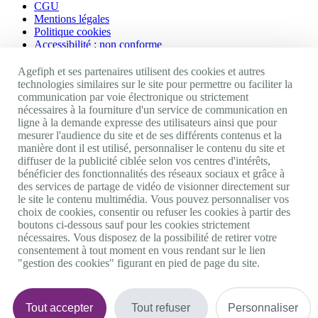
CGU
Mentions légales
Politique cookies
Accessibilité : non conforme
Nos autres sites
Agefiph et ses partenaires utilisent des cookies et autres
technologies similaires sur le site pour permettre ou faciliter la
communication par voie électronique ou strictement
Site portail Agefiph
nécessaires à la fourniture d'un service de communication en
Activateur de progrès
ligne à la demande expresse des utilisateurs ainsi que pour
Handinnov
mesurer l'audience du site et de ses différents contenus et la
Innovation et recherche
manière dont il est utilisé, personnaliser le contenu du site et
Université du RRH
diffuser de la publicité ciblée selon vos centres d'intérêts,
Service AppuiPro
bénéficier des fonctionnalités des réseaux sociaux et grâce à
des services de partage de vidéo de visionner directement sur
Nous suivre
le site le contenu multimédia. Vous pouvez personnaliser vos
choix de cookies, consentir ou refuser les cookies à partir des
boutons ci-dessous sauf pour les cookies strictement
Youtube
nécessaires. Vous disposez de la possibilité de retirer votre
Linkedin
consentement à tout moment en vous rendant sur le lien
Facebook
"gestion des cookies" figurant en pied de page du site.
Twitter
0 800 11 10 09
Services & appel gratuits
De 9h à 18h.
Tout accepter
Tout refuser
Personnaliser
Nous contacter