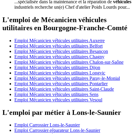
...spécialisée dans la maintenance et la réparation de
véhicules
industriels recherche un(e) Chef d'atelier Poids Lourds pour...
L'emploi de Mécanicien véhicules
utilitaires en Bourgogne-Franche-Comté
Emploi Mécanicien véhicules utilitaires Auxerre
Emploi Mécanicien véhicules utilitaires Belfort
Emploi Mécanicien véhicules utilitaires Besançon
Emploi Mécanicien véhicules utilitaires Chagny
Emploi Mécanicien véhicules utilitaires Chalon-sur-Saône
Emploi Mécanicien véhicules utilitaires Dijon
Emploi Mécanicien véhicules utilitaires Longvic
Emploi Mécanicien véhicules utilitaires Paray-le-Monial
Emploi Mécanicien véhicules utilitaires Pontarlier
Emploi Mécanicien véhicules utilitaires Saint-Claude
Emploi Mécanicien véhicules utilitaires Sens
Emploi Mécanicien véhicules utilitaires Vesoul
L'emploi par métier à Lons-le-Saunier
Emploi Carrossier Lons-le-Saunier
Emploi Carrossier-réparateur Lons-le-Saunier