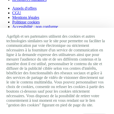
Appels d'offres
CGU
Mentions légales
Politique cookies
Accessibilité : non conforme
Nos autres sites
Agefiph et ses partenaires utilisent des cookies et autres
technologies similaires sur le site pour permettre ou faciliter la
communication par voie électronique ou strictement
Site portail Agefiph
nécessaires à la fourniture d'un service de communication en
Activateur de progrès
ligne à la demande expresse des utilisateurs ainsi que pour
Handinnov
mesurer l'audience du site et de ses différents contenus et la
Innovation et recherche
manière dont il est utilisé, personnaliser le contenu du site et
Université du RRH
diffuser de la publicité ciblée selon vos centres d'intérêts,
Service AppuiPro
bénéficier des fonctionnalités des réseaux sociaux et grâce à
des services de partage de vidéo de visionner directement sur
Nous suivre
le site le contenu multimédia. Vous pouvez personnaliser vos
choix de cookies, consentir ou refuser les cookies à partir des
boutons ci-dessous sauf pour les cookies strictement
Youtube
nécessaires. Vous disposez de la possibilité de retirer votre
Linkedin
consentement à tout moment en vous rendant sur le lien
Facebook
"gestion des cookies" figurant en pied de page du site.
Twitter