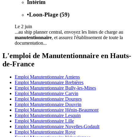
Intérim
•
Loon-Plage (59)
Le 2 juin
...au ship planner central, envoyez les listes de charge au
manutentionnaire
, et assurez l'établissement de toute la
documentation...
L'emploi de Manutentionnaire en Hauts-
de-France
Emploi Manutentionnaire Amiens
Emploi Manutentionnaire Brebières
Emploi Manutentionnaire Bully-les-Mines
Emploi Manutentionnaire Carvin
Emploi Manutentionnaire Dourges
Emploi Manutentionnaire Douvrin
Emploi Manutentionnaire Hénin-Beaumont
Emploi Manutentionnaire Lesquin
Emploi Manutentionnaire Lille
Emploi Manutentionnaire Noyelles-Godault
Emploi Manutentionnaire Roye