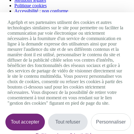
Mentions légales
Politique cookies
Accessibilité : non conforme
Nos autres sites
Agefiph et ses partenaires utilisent des cookies et autres
technologies similaires sur le site pour permettre ou faciliter la
communication par voie électronique ou strictement
Site portail Agefiph
nécessaires à la fourniture d'un service de communication en
Activateur de progrès
ligne à la demande expresse des utilisateurs ainsi que pour
Handinnov
mesurer l'audience du site et de ses différents contenus et la
Innovation et recherche
manière dont il est utilisé, personnaliser le contenu du site et
Université du RRH
diffuser de la publicité ciblée selon vos centres d'intérêts,
Service AppuiPro
bénéficier des fonctionnalités des réseaux sociaux et grâce à
des services de partage de vidéo de visionner directement sur
Nous suivre
le site le contenu multimédia. Vous pouvez personnaliser vos
choix de cookies, consentir ou refuser les cookies à partir des
boutons ci-dessous sauf pour les cookies strictement
Youtube
nécessaires. Vous disposez de la possibilité de retirer votre
Linkedin
consentement à tout moment en vous rendant sur le lien
Facebook
"gestion des cookies" figurant en pied de page du site.
Twitter
0 800 11 10 09
Services & appel gratuits
De 9h à 18h.
Tout accepter
Tout refuser
Personnaliser
Nous contacter
Plateforme de mise en contact LSF