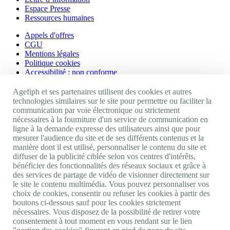
Espace Presse
Ressources humaines
Appels d'offres
CGU
Mentions légales
Politique cookies
Accessibilité : non conforme
Nos autres sites
Agefiph et ses partenaires utilisent des cookies et autres
technologies similaires sur le site pour permettre ou faciliter la
communication par voie électronique ou strictement
Site portail Agefiph
nécessaires à la fourniture d'un service de communication en
Activateur de progrès
ligne à la demande expresse des utilisateurs ainsi que pour
Handinnov
mesurer l'audience du site et de ses différents contenus et la
Innovation et recherche
manière dont il est utilisé, personnaliser le contenu du site et
Université du RRH
diffuser de la publicité ciblée selon vos centres d'intérêts,
Service AppuiPro
bénéficier des fonctionnalités des réseaux sociaux et grâce à
des services de partage de vidéo de visionner directement sur
Nous suivre
le site le contenu multimédia. Vous pouvez personnaliser vos
choix de cookies, consentir ou refuser les cookies à partir des
boutons ci-dessous sauf pour les cookies strictement
Youtube
nécessaires. Vous disposez de la possibilité de retirer votre
Linkedin
consentement à tout moment en vous rendant sur le lien
Facebook