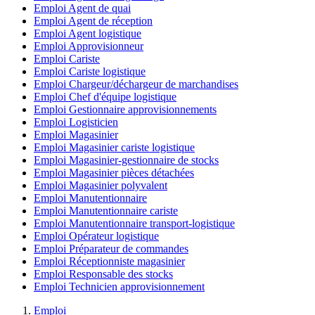
Emploi Agent de quai
Emploi Agent de réception
Emploi Agent logistique
Emploi Approvisionneur
Emploi Cariste
Emploi Cariste logistique
Emploi Chargeur/déchargeur de marchandises
Emploi Chef d'équipe logistique
Emploi Gestionnaire approvisionnements
Emploi Logisticien
Emploi Magasinier
Emploi Magasinier cariste logistique
Emploi Magasinier-gestionnaire de stocks
Emploi Magasinier pièces détachées
Emploi Magasinier polyvalent
Emploi Manutentionnaire
Emploi Manutentionnaire cariste
Emploi Manutentionnaire transport-logistique
Emploi Opérateur logistique
Emploi Préparateur de commandes
Emploi Réceptionniste magasinier
Emploi Responsable des stocks
Emploi Technicien approvisionnement
Emploi