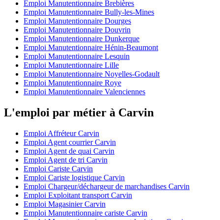
Emploi Manutentionnaire Brebières
Emploi Manutentionnaire Bully-les-Mines
Emploi Manutentionnaire Dourges
Emploi Manutentionnaire Douvrin
Emploi Manutentionnaire Dunkerque
Emploi Manutentionnaire Hénin-Beaumont
Emploi Manutentionnaire Lesquin
Emploi Manutentionnaire Lille
Emploi Manutentionnaire Noyelles-Godault
Emploi Manutentionnaire Roye
Emploi Manutentionnaire Valenciennes
L'emploi par métier à Carvin
Emploi Affréteur Carvin
Emploi Agent courrier Carvin
Emploi Agent de quai Carvin
Emploi Agent de tri Carvin
Emploi Cariste Carvin
Emploi Cariste logistique Carvin
Emploi Chargeur/déchargeur de marchandises Carvin
Emploi Exploitant transport Carvin
Emploi Magasinier Carvin
Emploi Manutentionnaire cariste Carvin