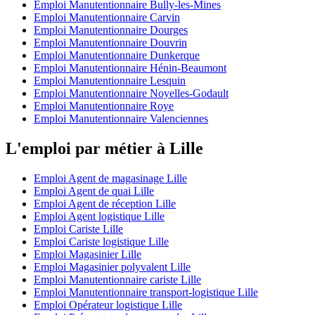
Emploi Manutentionnaire Bully-les-Mines
Emploi Manutentionnaire Carvin
Emploi Manutentionnaire Dourges
Emploi Manutentionnaire Douvrin
Emploi Manutentionnaire Dunkerque
Emploi Manutentionnaire Hénin-Beaumont
Emploi Manutentionnaire Lesquin
Emploi Manutentionnaire Noyelles-Godault
Emploi Manutentionnaire Roye
Emploi Manutentionnaire Valenciennes
L'emploi par métier à Lille
Emploi Agent de magasinage Lille
Emploi Agent de quai Lille
Emploi Agent de réception Lille
Emploi Agent logistique Lille
Emploi Cariste Lille
Emploi Cariste logistique Lille
Emploi Magasinier Lille
Emploi Magasinier polyvalent Lille
Emploi Manutentionnaire cariste Lille
Emploi Manutentionnaire transport-logistique Lille
Emploi Opérateur logistique Lille