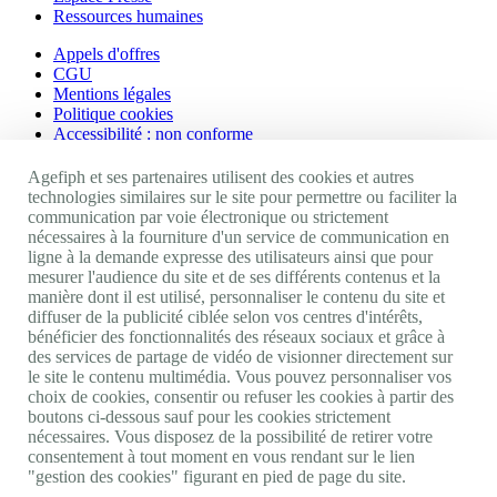
Ressources humaines
Appels d'offres
CGU
Mentions légales
Politique cookies
Accessibilité : non conforme
Nos autres sites
Agefiph et ses partenaires utilisent des cookies et autres
technologies similaires sur le site pour permettre ou faciliter la
communication par voie électronique ou strictement
Site portail Agefiph
nécessaires à la fourniture d'un service de communication en
Activateur de progrès
ligne à la demande expresse des utilisateurs ainsi que pour
Handinnov
mesurer l'audience du site et de ses différents contenus et la
Innovation et recherche
manière dont il est utilisé, personnaliser le contenu du site et
Université du RRH
diffuser de la publicité ciblée selon vos centres d'intérêts,
Service AppuiPro
bénéficier des fonctionnalités des réseaux sociaux et grâce à
des services de partage de vidéo de visionner directement sur
Nous suivre
le site le contenu multimédia. Vous pouvez personnaliser vos
choix de cookies, consentir ou refuser les cookies à partir des
boutons ci-dessous sauf pour les cookies strictement
Youtube
nécessaires. Vous disposez de la possibilité de retirer votre
Linkedin
consentement à tout moment en vous rendant sur le lien
Facebook
"gestion des cookies" figurant en pied de page du site.
Twitter