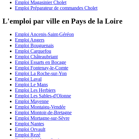
Emploi Magasinier Cholet
Emploi Préparateur de commandes Cholet
L'emploi par ville en Pays de la Loire
Emploi Ancenis-Saint-Géréon
Emploi Angers
Emploi Bouguenais
Emploi Carquefou
Emploi Châteaubriant
Emploi Essarts en Bocage
Emploi Fontenay-le-Comte
Emploi La Roche-sur-Yon
Emploi Laval
Emploi Le Mans
Emploi Les Herbiers
Emploi Les Sables-d'Olonne
Emploi Mayenne
Emploi Montaigu-Vendée
Emploi Montoir-de-Bretagne
Emploi Mortagne-sur-Sèvre
Emploi Nantes
Emploi Orvault
Emploi Rezé