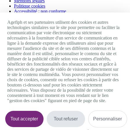
Mentions légales
Politique cookies
Accessibilité : non conforme
Nos autres sites
Agefiph et ses partenaires utilisent des cookies et autres
technologies similaires sur le site pour permettre ou faciliter la
communication par voie électronique ou strictement
Site portail Agefiph
nécessaires à la fourniture d'un service de communication en
Activateur de progrès
ligne à la demande expresse des utilisateurs ainsi que pour
Handinnov
mesurer l'audience du site et de ses différents contenus et la
Innovation et recherche
manière dont il est utilisé, personnaliser le contenu du site et
Université du RRH
diffuser de la publicité ciblée selon vos centres d'intérêts,
Service AppuiPro
bénéficier des fonctionnalités des réseaux sociaux et grâce à
des services de partage de vidéo de visionner directement sur
Nous suivre
le site le contenu multimédia. Vous pouvez personnaliser vos
choix de cookies, consentir ou refuser les cookies à partir des
boutons ci-dessous sauf pour les cookies strictement
Youtube
nécessaires. Vous disposez de la possibilité de retirer votre
Linkedin
consentement à tout moment en vous rendant sur le lien
Facebook
"gestion des cookies" figurant en pied de page du site.
Twitter
0 800 11 10 09
Services & appel gratuits
De 9h à 18h.
Tout accepter
Tout refuser
Personnaliser
Nous contacter
Plateforme de mise en contact LSF