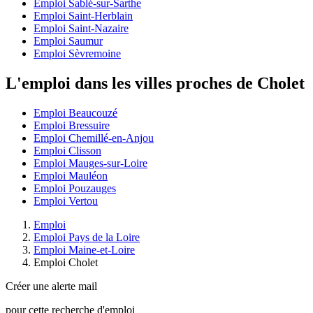
Emploi Sablé-sur-Sarthe
Emploi Saint-Herblain
Emploi Saint-Nazaire
Emploi Saumur
Emploi Sèvremoine
L'emploi dans les villes proches de Cholet
Emploi Beaucouzé
Emploi Bressuire
Emploi Chemillé-en-Anjou
Emploi Clisson
Emploi Mauges-sur-Loire
Emploi Mauléon
Emploi Pouzauges
Emploi Vertou
Emploi
Emploi Pays de la Loire
Emploi Maine-et-Loire
Emploi Cholet
Créer une alerte mail
pour cette recherche d'emploi