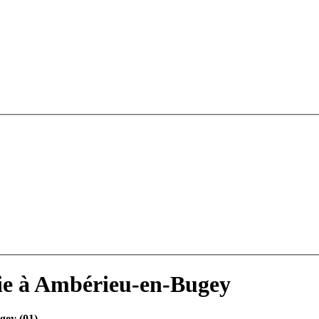
ie à Ambérieu-en-Bugey
gey (01)