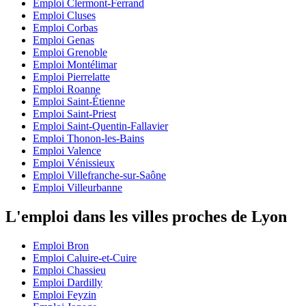
Emploi Clermont-Ferrand
Emploi Cluses
Emploi Corbas
Emploi Genas
Emploi Grenoble
Emploi Montélimar
Emploi Pierrelatte
Emploi Roanne
Emploi Saint-Étienne
Emploi Saint-Priest
Emploi Saint-Quentin-Fallavier
Emploi Thonon-les-Bains
Emploi Valence
Emploi Vénissieux
Emploi Villefranche-sur-Saône
Emploi Villeurbanne
L'emploi dans les villes proches de Lyon
Emploi Bron
Emploi Caluire-et-Cuire
Emploi Chassieu
Emploi Dardilly
Emploi Feyzin