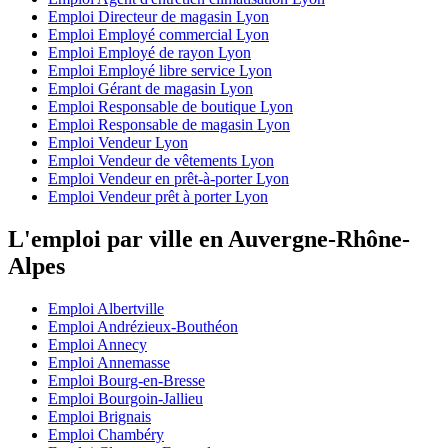
Emploi Directeur de magasin Lyon
Emploi Employé commercial Lyon
Emploi Employé de rayon Lyon
Emploi Employé libre service Lyon
Emploi Gérant de magasin Lyon
Emploi Responsable de boutique Lyon
Emploi Responsable de magasin Lyon
Emploi Vendeur Lyon
Emploi Vendeur de vêtements Lyon
Emploi Vendeur en prêt-à-porter Lyon
Emploi Vendeur prêt à porter Lyon
L'emploi par ville en Auvergne-Rhône-
Alpes
Emploi Albertville
Emploi Andrézieux-Bouthéon
Emploi Annecy
Emploi Annemasse
Emploi Bourg-en-Bresse
Emploi Bourgoin-Jallieu
Emploi Brignais
Emploi Chambéry