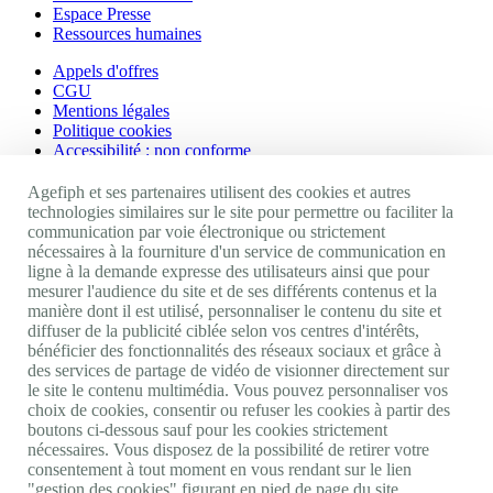
Espace Presse
Ressources humaines
Appels d'offres
CGU
Mentions légales
Politique cookies
Accessibilité : non conforme
Nos autres sites
Agefiph et ses partenaires utilisent des cookies et autres
technologies similaires sur le site pour permettre ou faciliter la
communication par voie électronique ou strictement
Site portail Agefiph
nécessaires à la fourniture d'un service de communication en
Activateur de progrès
ligne à la demande expresse des utilisateurs ainsi que pour
Handinnov
mesurer l'audience du site et de ses différents contenus et la
Innovation et recherche
manière dont il est utilisé, personnaliser le contenu du site et
Université du RRH
diffuser de la publicité ciblée selon vos centres d'intérêts,
Service AppuiPro
bénéficier des fonctionnalités des réseaux sociaux et grâce à
des services de partage de vidéo de visionner directement sur
Nous suivre
le site le contenu multimédia. Vous pouvez personnaliser vos
choix de cookies, consentir ou refuser les cookies à partir des
boutons ci-dessous sauf pour les cookies strictement
Youtube
nécessaires. Vous disposez de la possibilité de retirer votre
Linkedin
consentement à tout moment en vous rendant sur le lien
Facebook
"gestion des cookies" figurant en pied de page du site.