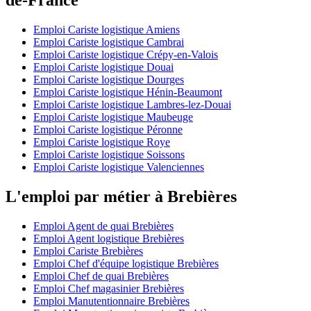
Emploi Cariste logistique Amiens
Emploi Cariste logistique Cambrai
Emploi Cariste logistique Crépy-en-Valois
Emploi Cariste logistique Douai
Emploi Cariste logistique Dourges
Emploi Cariste logistique Hénin-Beaumont
Emploi Cariste logistique Lambres-lez-Douai
Emploi Cariste logistique Maubeuge
Emploi Cariste logistique Péronne
Emploi Cariste logistique Roye
Emploi Cariste logistique Soissons
Emploi Cariste logistique Valenciennes
L'emploi par métier à Brebières
Emploi Agent de quai Brebières
Emploi Agent logistique Brebières
Emploi Cariste Brebières
Emploi Chef d'équipe logistique Brebières
Emploi Chef de quai Brebières
Emploi Chef magasinier Brebières
Emploi Manutentionnaire Brebières