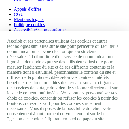
Appels d'offres
CGU
Mentions légales
Politique cookies
Accessibilité : non conforme
Nos autres sites
Agefiph et ses partenaires utilisent des cookies et autres
technologies similaires sur le site pour permettre ou faciliter la
communication par voie électronique ou strictement
Site portail Agefiph
nécessaires à la fourniture d'un service de communication en
Activateur de progrès
ligne à la demande expresse des utilisateurs ainsi que pour
Handinnov
mesurer l'audience du site et de ses différents contenus et la
Innovation et recherche
manière dont il est utilisé, personnaliser le contenu du site et
Université du RRH
diffuser de la publicité ciblée selon vos centres d'intérêts,
Service AppuiPro
bénéficier des fonctionnalités des réseaux sociaux et grâce à
des services de partage de vidéo de visionner directement sur
Nous suivre
le site le contenu multimédia. Vous pouvez personnaliser vos
choix de cookies, consentir ou refuser les cookies à partir des
boutons ci-dessous sauf pour les cookies strictement
Youtube
nécessaires. Vous disposez de la possibilité de retirer votre
Linkedin
consentement à tout moment en vous rendant sur le lien
Facebook
"gestion des cookies" figurant en pied de page du site.
Twitter