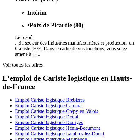
Intérim
•
Poix-de-Picardie (80)
Le 5 août
...du secteur des Industries manufacturières et production, un
Cariste
(H/F) Dans le cadre de vos fonctions, vous serez
amené à : -...
Voir toutes les offres
L'emploi de Cariste logistique en Hauts-
de-France
Emploi Cariste logistique Brebières
Emploi Cariste logistique Cambrai
Emploi Cariste logistique Crépy-en-Valois
Emploi Cariste logistique Douai
Emploi Cariste logistique Dourges
Emploi Cariste logistique Hénin-Beaumont
Emploi Cariste logistique Lambres-lez-Douai
Emploi Cariste logistique Maubeuge