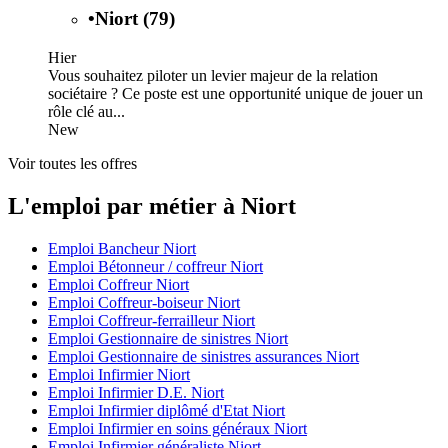
•
Niort (79)
Hier
Vous souhaitez piloter un levier majeur de la relation
sociétaire ? Ce poste est une opportunité unique de jouer un
rôle clé au...
New
Voir toutes les offres
L'emploi par métier à Niort
Emploi Bancheur Niort
Emploi Bétonneur / coffreur Niort
Emploi Coffreur Niort
Emploi Coffreur-boiseur Niort
Emploi Coffreur-ferrailleur Niort
Emploi Gestionnaire de sinistres Niort
Emploi Gestionnaire de sinistres assurances Niort
Emploi Infirmier Niort
Emploi Infirmier D.E. Niort
Emploi Infirmier diplômé d'Etat Niort
Emploi Infirmier en soins généraux Niort
Emploi Infirmier généraliste Niort