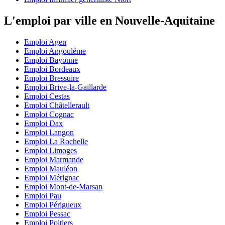
L'emploi par ville en Nouvelle-Aquitaine
Emploi Agen
Emploi Angoulême
Emploi Bayonne
Emploi Bordeaux
Emploi Bressuire
Emploi Brive-la-Gaillarde
Emploi Cestas
Emploi Châtellerault
Emploi Cognac
Emploi Dax
Emploi Langon
Emploi La Rochelle
Emploi Limoges
Emploi Marmande
Emploi Mauléon
Emploi Mérignac
Emploi Mont-de-Marsan
Emploi Pau
Emploi Périgueux
Emploi Pessac
Emploi Poitiers