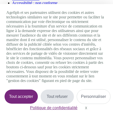
Accessibilité : non conforme
Nos autres sites
Agefiph et ses partenaires utilisent des cookies et autres
technologies similaires sur le site pour permettre ou faciliter la
communication par voie électronique ou strictement
Site portail Agefiph
nécessaires à la fourniture d'un service de communication en
Activateur de progrès
ligne à la demande expresse des utilisateurs ainsi que pour
Handinnov
mesurer l'audience du site et de ses différents contenus et la
Innovation et recherche
manière dont il est utilisé, personnaliser le contenu du site et
Université du RRH
diffuser de la publicité ciblée selon vos centres d'intérêts,
Service AppuiPro
bénéficier des fonctionnalités des réseaux sociaux et grâce à
des services de partage de vidéo de visionner directement sur
Nous suivre
le site le contenu multimédia. Vous pouvez personnaliser vos
choix de cookies, consentir ou refuser les cookies à partir des
boutons ci-dessous sauf pour les cookies strictement
Youtube
nécessaires. Vous disposez de la possibilité de retirer votre
Linkedin
consentement à tout moment en vous rendant sur le lien
Facebook
"gestion des cookies" figurant en pied de page du site.
Twitter
0 800 11 10 09
Services & appel gratuits
De 9h à 18h.
Tout accepter
Tout refuser
Personnaliser
Nous contacter
Plateforme de mise en contact LSF
Politique de confidentialité
Gestion des cookies
X
Masquer le bande