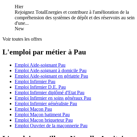
Hier
Rejoignez TotalEnergies et contribuez à l'amélioration de la
compréhension des systèmes de dépôt et des réservoirs au sein
d'une...
New
Voir toutes les offres
L'emploi par métier à Pau
Emploi Aide-soignant Pau
Emploi Aide-soignant à domicile Pau
Emploi Aide-soignant en gériatrie Pau
Emploi Infirmier Pau
Emploi Infirmier D.E. Pau
Emploi Infirmier diplômé d'Etat Pau
Emploi Infirmier en soins généraux Pau
Emploi Infirmier généraliste Pau
Emploi Maçon Pau
Emploi Maçon batiment Pau
Emploi Maçon briqueteur Pau
Emploi Ouvrier de la maçonnerie Pau