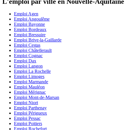
L'emploi par ville en Nouvelle-Aquitaine
Emploi Agen
Emploi Angoulême
Emploi Bayonne
Emploi Bordeaux
Emploi Bressuire
Emploi Brive-la-Gaillarde
Emploi Cestas
Emploi Châtellerault
Emploi Cognac
Emploi Dax
Emploi Langon
Emploi La Rochelle
Emploi Limoges
Emploi Marmande
Emploi Mauléon
Emploi Mérignac
Emploi Mont-de-Marsan
Emploi Niort
Emploi Parthenay
Emploi Périgueux
Emploi Pessac
Emploi Poitiers
Emploi Rochefort