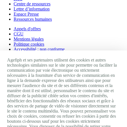
Centre de ressources
Lettre d’information
Espace Presse
Ressources humaines
Appels d'offres
CGU
Mentions légales
Politique cookies
Accessibilité : non conforme
Nos autres sites
Agefiph et ses partenaires utilisent des cookies et autres
technologies similaires sur le site pour permettre ou faciliter la
communication par voie électronique ou strictement
Site portail Agefiph
nécessaires à la fourniture d'un service de communication en
Activateur de progrès
ligne à la demande expresse des utilisateurs ainsi que pour
Handinnov
mesurer l'audience du site et de ses différents contenus et la
Innovation et recherche
manière dont il est utilisé, personnaliser le contenu du site et
Université du RRH
diffuser de la publicité ciblée selon vos centres d'intérêts,
Service AppuiPro
bénéficier des fonctionnalités des réseaux sociaux et grâce à
des services de partage de vidéo de visionner directement sur
Nous suivre
le site le contenu multimédia. Vous pouvez personnaliser vos
choix de cookies, consentir ou refuser les cookies à partir des
boutons ci-dessous sauf pour les cookies strictement
Youtube
nécessaires. Vous disposez de la possibilité de retirer votre