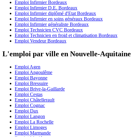
Emploi Infirmier Bordeaux
Emploi Infirmier D.E. Bordeaux
Emploi Infirmier diplômé d'Etat Bordeaux
Emploi Infirmier en soins généraux Bordeaux
Emploi Infirmier généraliste Bordeaux
Emploi Technicien CVC Bordeaux
Emploi Technicien en froid et climatisation Bordeaux
Emploi Vendeur Bordeaux
L'emploi par ville en Nouvelle-Aquitaine
Emploi Agen
Emploi Angoulême
Emploi Bayonne
Emploi Bressuire
Emploi Brive-la-Gaillarde
Emploi Cestas
Emploi Châtellerault
Emploi Cognac
Emploi Dax
Emploi Langon
Emploi La Rochelle
Emploi Limoges
Emploi Marmande