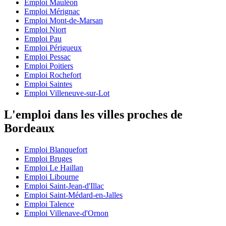
Emploi Mauléon
Emploi Mérignac
Emploi Mont-de-Marsan
Emploi Niort
Emploi Pau
Emploi Périgueux
Emploi Pessac
Emploi Poitiers
Emploi Rochefort
Emploi Saintes
Emploi Villeneuve-sur-Lot
L'emploi dans les villes proches de
Bordeaux
Emploi Blanquefort
Emploi Bruges
Emploi Le Haillan
Emploi Libourne
Emploi Saint-Jean-d'Illac
Emploi Saint-Médard-en-Jalles
Emploi Talence
Emploi Villenave-d'Ornon