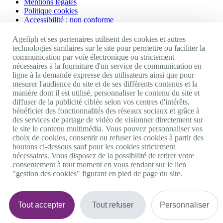
Mentions légales
Politique cookies
Accessibilité : non conforme
Nos autres sites
Agefiph et ses partenaires utilisent des cookies et autres
technologies similaires sur le site pour permettre ou faciliter la
communication par voie électronique ou strictement
Site portail Agefiph
nécessaires à la fourniture d'un service de communication en
Activateur de progrès
ligne à la demande expresse des utilisateurs ainsi que pour
Handinnov
mesurer l'audience du site et de ses différents contenus et la
Innovation et recherche
manière dont il est utilisé, personnaliser le contenu du site et
Université du RRH
diffuser de la publicité ciblée selon vos centres d'intérêts,
Service AppuiPro
bénéficier des fonctionnalités des réseaux sociaux et grâce à
des services de partage de vidéo de visionner directement sur
Nous suivre
le site le contenu multimédia. Vous pouvez personnaliser vos
choix de cookies, consentir ou refuser les cookies à partir des
boutons ci-dessous sauf pour les cookies strictement
Youtube
nécessaires. Vous disposez de la possibilité de retirer votre
Linkedin
consentement à tout moment en vous rendant sur le lien
Facebook
"gestion des cookies" figurant en pied de page du site.
Twitter
0 800 11 10 09
Services & appel gratuits
De 9h à 18h.
Tout accepter
Tout refuser
Personnaliser
Nous contacter
Plateforme de mise en contact LSF