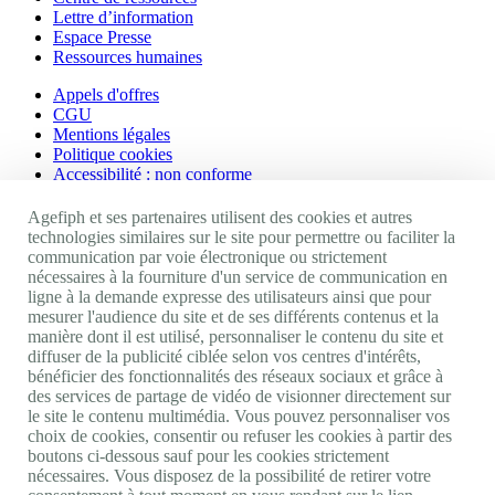
Lettre d’information
Espace Presse
Ressources humaines
Appels d'offres
CGU
Mentions légales
Politique cookies
Accessibilité : non conforme
Nos autres sites
Agefiph et ses partenaires utilisent des cookies et autres
technologies similaires sur le site pour permettre ou faciliter la
communication par voie électronique ou strictement
Site portail Agefiph
nécessaires à la fourniture d'un service de communication en
Activateur de progrès
ligne à la demande expresse des utilisateurs ainsi que pour
Handinnov
mesurer l'audience du site et de ses différents contenus et la
Innovation et recherche
manière dont il est utilisé, personnaliser le contenu du site et
Université du RRH
diffuser de la publicité ciblée selon vos centres d'intérêts,
Service AppuiPro
bénéficier des fonctionnalités des réseaux sociaux et grâce à
des services de partage de vidéo de visionner directement sur
Nous suivre
le site le contenu multimédia. Vous pouvez personnaliser vos
choix de cookies, consentir ou refuser les cookies à partir des
boutons ci-dessous sauf pour les cookies strictement
Youtube
nécessaires. Vous disposez de la possibilité de retirer votre
Linkedin