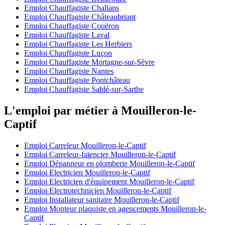
Emploi Chauffagiste Challans
Emploi Chauffagiste Châteaubriant
Emploi Chauffagiste Couëron
Emploi Chauffagiste Laval
Emploi Chauffagiste Les Herbiers
Emploi Chauffagiste Luçon
Emploi Chauffagiste Mortagne-sur-Sèvre
Emploi Chauffagiste Nantes
Emploi Chauffagiste Pontchâteau
Emploi Chauffagiste Sablé-sur-Sarthe
L'emploi par métier à Mouilleron-le-
Captif
Emploi Carreleur Mouilleron-le-Captif
Emploi Carreleur-faïencier Mouilleron-le-Captif
Emploi Dépanneur en plomberie Mouilleron-le-Captif
Emploi Electricien Mouilleron-le-Captif
Emploi Electricien d'équipement Mouilleron-le-Captif
Emploi Electrotechnicien Mouilleron-le-Captif
Emploi Installateur sanitaire Mouilleron-le-Captif
Emploi Monteur plaquiste en agencements Mouilleron-le-
Captif