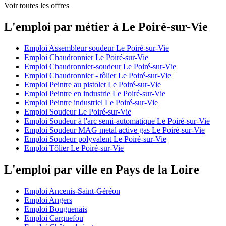
Voir toutes les offres
L'emploi par métier à Le Poiré-sur-Vie
Emploi Assembleur soudeur Le Poiré-sur-Vie
Emploi Chaudronnier Le Poiré-sur-Vie
Emploi Chaudronnier-soudeur Le Poiré-sur-Vie
Emploi Chaudronnier - tôlier Le Poiré-sur-Vie
Emploi Peintre au pistolet Le Poiré-sur-Vie
Emploi Peintre en industrie Le Poiré-sur-Vie
Emploi Peintre industriel Le Poiré-sur-Vie
Emploi Soudeur Le Poiré-sur-Vie
Emploi Soudeur à l'arc semi-automatique Le Poiré-sur-Vie
Emploi Soudeur MAG metal active gas Le Poiré-sur-Vie
Emploi Soudeur polyvalent Le Poiré-sur-Vie
Emploi Tôlier Le Poiré-sur-Vie
L'emploi par ville en Pays de la Loire
Emploi Ancenis-Saint-Géréon
Emploi Angers
Emploi Bouguenais
Emploi Carquefou