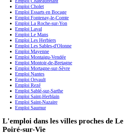
Emploi Châteaubriant
Emploi Cholet
Emploi Essarts en Bocage
Emploi Fontenay-le-Comte
Emploi La Roche-sur-Yon
Emploi Laval
Emploi Le Mans
Emploi Les Herbiers
Emploi Les Sables-d'Olonne
Emploi Mayenne
Emploi Montaigu-Vendée
Emploi Montoir-de-Bretagne
Emploi Mortagne-sur-Sèvre
Emploi Nantes
Emploi Orvault
Emploi Rezé
Emploi Sablé-sur-Sarthe
Emploi Saint-Herblain
Emploi Saint-Nazaire
Emploi Saumur
L'emploi dans les villes proches de Le
Poiré-sur-Vie