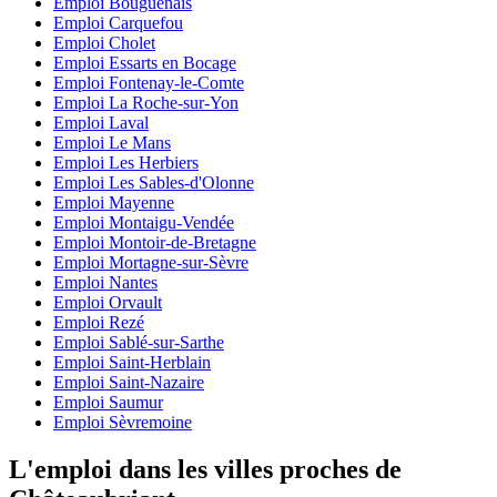
Emploi Bouguenais
Emploi Carquefou
Emploi Cholet
Emploi Essarts en Bocage
Emploi Fontenay-le-Comte
Emploi La Roche-sur-Yon
Emploi Laval
Emploi Le Mans
Emploi Les Herbiers
Emploi Les Sables-d'Olonne
Emploi Mayenne
Emploi Montaigu-Vendée
Emploi Montoir-de-Bretagne
Emploi Mortagne-sur-Sèvre
Emploi Nantes
Emploi Orvault
Emploi Rezé
Emploi Sablé-sur-Sarthe
Emploi Saint-Herblain
Emploi Saint-Nazaire
Emploi Saumur
Emploi Sèvremoine
L'emploi dans les villes proches de