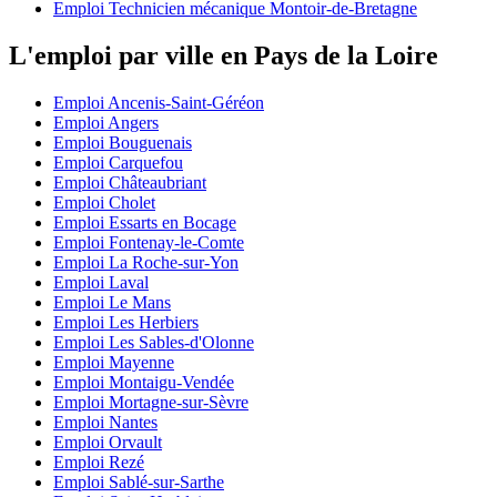
Emploi Technicien mécanique Montoir-de-Bretagne
L'emploi par ville en Pays de la Loire
Emploi Ancenis-Saint-Géréon
Emploi Angers
Emploi Bouguenais
Emploi Carquefou
Emploi Châteaubriant
Emploi Cholet
Emploi Essarts en Bocage
Emploi Fontenay-le-Comte
Emploi La Roche-sur-Yon
Emploi Laval
Emploi Le Mans
Emploi Les Herbiers
Emploi Les Sables-d'Olonne
Emploi Mayenne
Emploi Montaigu-Vendée
Emploi Mortagne-sur-Sèvre
Emploi Nantes
Emploi Orvault
Emploi Rezé
Emploi Sablé-sur-Sarthe