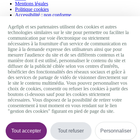
Mentions légales
Politique cookies
Accessibilité : non conforme
Nos autres sites
Agefiph et ses partenaires utilisent des cookies et autres
technologies similaires sur le site pour permettre ou faciliter la
communication par voie électronique ou strictement
Site portail Agefiph
nécessaires à la fourniture d'un service de communication en
Activateur de progrès
ligne à la demande expresse des utilisateurs ainsi que pour
Handinnov
mesurer l'audience du site et de ses différents contenus et la
Innovation et recherche
manière dont il est utilisé, personnaliser le contenu du site et
Université du RRH
diffuser de la publicité ciblée selon vos centres d'intérêts,
Service AppuiPro
bénéficier des fonctionnalités des réseaux sociaux et grâce à
des services de partage de vidéo de visionner directement sur
Nous suivre
le site le contenu multimédia. Vous pouvez personnaliser vos
choix de cookies, consentir ou refuser les cookies à partir des
boutons ci-dessous sauf pour les cookies strictement
Youtube
nécessaires. Vous disposez de la possibilité de retirer votre
Linkedin
consentement à tout moment en vous rendant sur le lien
Facebook
"gestion des cookies" figurant en pied de page du site.
Twitter
0 800 11 10 09
Services & appel gratuits
De 9h à 18h.
Tout accepter
Tout refuser
Personnaliser
Nous contacter
Plateforme de mise en contact LSF