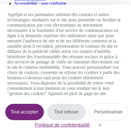
Accessibilité : non conforme
Nos autres sites
Agefiph et ses partenaires utilisent des cookies et autres
technologies similaires sur le site pour permettre ou faciliter la
communication par voie électronique ou strictement
Site portail Agefiph
nécessaires à la fourniture d'un service de communication en
Activateur de progrès
ligne à la demande expresse des utilisateurs ainsi que pour
Handinnov
mesurer l'audience du site et de ses différents contenus et la
Innovation et recherche
manière dont il est utilisé, personnaliser le contenu du site et
Université du RRH
diffuser de la publicité ciblée selon vos centres d'intérêts,
Service AppuiPro
bénéficier des fonctionnalités des réseaux sociaux et grâce à
des services de partage de vidéo de visionner directement sur
Nous suivre
le site le contenu multimédia. Vous pouvez personnaliser vos
choix de cookies, consentir ou refuser les cookies à partir des
boutons ci-dessous sauf pour les cookies strictement
Youtube
nécessaires. Vous disposez de la possibilité de retirer votre
Linkedin
consentement à tout moment en vous rendant sur le lien
Facebook
"gestion des cookies" figurant en pied de page du site.
Twitter
0 800 11 10 09
Services & appel gratuits
De 9h à 18h.
Tout accepter
Tout refuser
Personnaliser
Nous contacter
Plateforme de mise en contact LSF
Politique de confidentialité
Gestion des cookies
X
Masquer le bande