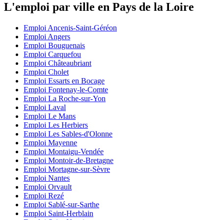
L'emploi par ville en Pays de la Loire
Emploi Ancenis-Saint-Géréon
Emploi Angers
Emploi Bouguenais
Emploi Carquefou
Emploi Châteaubriant
Emploi Cholet
Emploi Essarts en Bocage
Emploi Fontenay-le-Comte
Emploi La Roche-sur-Yon
Emploi Laval
Emploi Le Mans
Emploi Les Herbiers
Emploi Les Sables-d'Olonne
Emploi Mayenne
Emploi Montaigu-Vendée
Emploi Montoir-de-Bretagne
Emploi Mortagne-sur-Sèvre
Emploi Nantes
Emploi Orvault
Emploi Rezé
Emploi Sablé-sur-Sarthe
Emploi Saint-Herblain