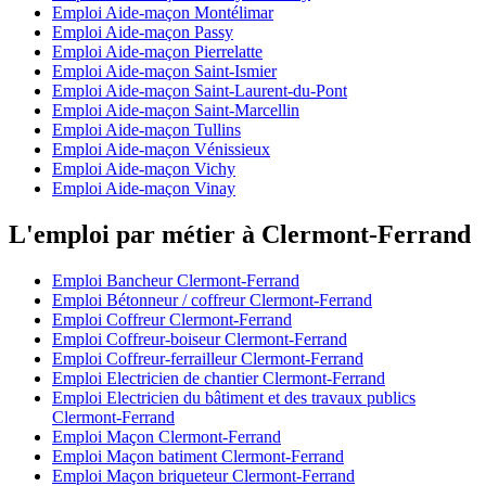
Emploi Aide-maçon Montélimar
Emploi Aide-maçon Passy
Emploi Aide-maçon Pierrelatte
Emploi Aide-maçon Saint-Ismier
Emploi Aide-maçon Saint-Laurent-du-Pont
Emploi Aide-maçon Saint-Marcellin
Emploi Aide-maçon Tullins
Emploi Aide-maçon Vénissieux
Emploi Aide-maçon Vichy
Emploi Aide-maçon Vinay
L'emploi par métier à Clermont-Ferrand
Emploi Bancheur Clermont-Ferrand
Emploi Bétonneur / coffreur Clermont-Ferrand
Emploi Coffreur Clermont-Ferrand
Emploi Coffreur-boiseur Clermont-Ferrand
Emploi Coffreur-ferrailleur Clermont-Ferrand
Emploi Electricien de chantier Clermont-Ferrand
Emploi Electricien du bâtiment et des travaux publics
Clermont-Ferrand
Emploi Maçon Clermont-Ferrand
Emploi Maçon batiment Clermont-Ferrand
Emploi Maçon briqueteur Clermont-Ferrand