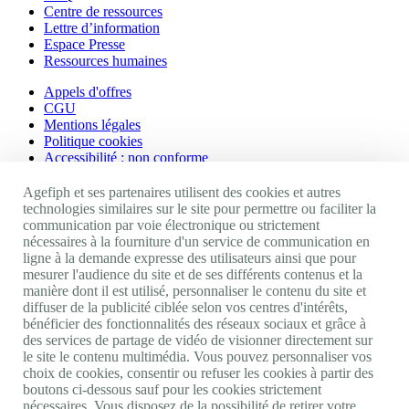
Centre de ressources
Lettre d’information
Espace Presse
Ressources humaines
Appels d'offres
CGU
Mentions légales
Politique cookies
Accessibilité : non conforme
Nos autres sites
Agefiph et ses partenaires utilisent des cookies et autres
technologies similaires sur le site pour permettre ou faciliter la
communication par voie électronique ou strictement
Site portail Agefiph
nécessaires à la fourniture d'un service de communication en
Activateur de progrès
ligne à la demande expresse des utilisateurs ainsi que pour
Handinnov
mesurer l'audience du site et de ses différents contenus et la
Innovation et recherche
manière dont il est utilisé, personnaliser le contenu du site et
Université du RRH
diffuser de la publicité ciblée selon vos centres d'intérêts,
Service AppuiPro
bénéficier des fonctionnalités des réseaux sociaux et grâce à
des services de partage de vidéo de visionner directement sur
Nous suivre
le site le contenu multimédia. Vous pouvez personnaliser vos
choix de cookies, consentir ou refuser les cookies à partir des
boutons ci-dessous sauf pour les cookies strictement
Youtube
nécessaires. Vous disposez de la possibilité de retirer votre