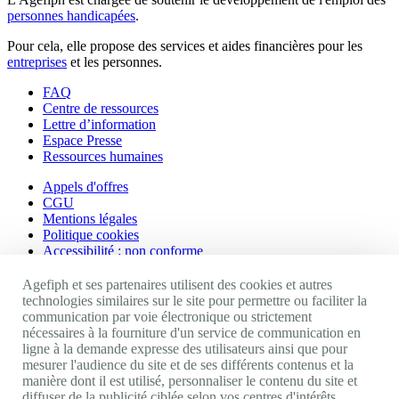
personnes handicapées
.
Pour cela, elle propose des services et aides financières pour les
entreprises
et les personnes.
FAQ
Centre de ressources
Lettre d’information
Espace Presse
Ressources humaines
Appels d'offres
CGU
Mentions légales
Politique cookies
Accessibilité : non conforme
Nos autres sites
Agefiph et ses partenaires utilisent des cookies et autres
technologies similaires sur le site pour permettre ou faciliter la
communication par voie électronique ou strictement
Site portail Agefiph
nécessaires à la fourniture d'un service de communication en
Activateur de progrès
ligne à la demande expresse des utilisateurs ainsi que pour
Handinnov
mesurer l'audience du site et de ses différents contenus et la
Innovation et recherche
manière dont il est utilisé, personnaliser le contenu du site et
Université du RRH
diffuser de la publicité ciblée selon vos centres d'intérêts,