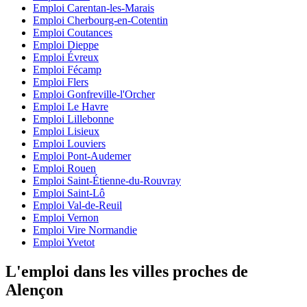
Emploi Carentan-les-Marais
Emploi Cherbourg-en-Cotentin
Emploi Coutances
Emploi Dieppe
Emploi Évreux
Emploi Fécamp
Emploi Flers
Emploi Gonfreville-l'Orcher
Emploi Le Havre
Emploi Lillebonne
Emploi Lisieux
Emploi Louviers
Emploi Pont-Audemer
Emploi Rouen
Emploi Saint-Étienne-du-Rouvray
Emploi Saint-Lô
Emploi Val-de-Reuil
Emploi Vernon
Emploi Vire Normandie
Emploi Yvetot
L'emploi dans les villes proches de
Alençon