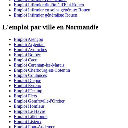
Emploi Infirmier diplômé d'Etat Rouen
Emploi Infirmier en soins généraux Rouen
Emploi Infirmier généraliste Rouen
L'emploi par ville en Normandie
Emploi Alençon
Emploi Argentan
Emploi Avranches
Emploi Bolbec
Emploi Caen
Emploi Carentan-les-Marais
Emploi Cherbourg-en-Cotentin
Emploi Coutances
Emploi Dieppe
Emploi Évreux
Emploi Fécamp
Emploi Flers
Emploi Gonfreville-l'Orcher
Emploi Honfleur
Emploi Le Havre
Emploi Lillebonne
Emploi Lisieux
Emploi Pont-Audemer