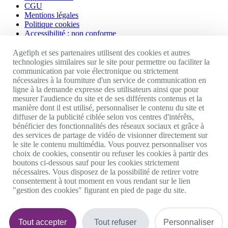
CGU
Mentions légales
Politique cookies
Accessibilité : non conforme
Nos autres sites
Agefiph et ses partenaires utilisent des cookies et autres
technologies similaires sur le site pour permettre ou faciliter la
communication par voie électronique ou strictement
Site portail Agefiph
nécessaires à la fourniture d'un service de communication en
Activateur de progrès
ligne à la demande expresse des utilisateurs ainsi que pour
Handinnov
mesurer l'audience du site et de ses différents contenus et la
Innovation et recherche
manière dont il est utilisé, personnaliser le contenu du site et
Université du RRH
diffuser de la publicité ciblée selon vos centres d'intérêts,
Service AppuiPro
bénéficier des fonctionnalités des réseaux sociaux et grâce à
des services de partage de vidéo de visionner directement sur
Nous suivre
le site le contenu multimédia. Vous pouvez personnaliser vos
choix de cookies, consentir ou refuser les cookies à partir des
boutons ci-dessous sauf pour les cookies strictement
Youtube
nécessaires. Vous disposez de la possibilité de retirer votre
Linkedin
consentement à tout moment en vous rendant sur le lien
Facebook
"gestion des cookies" figurant en pied de page du site.
Twitter
0 800 11 10 09
Services & appel gratuits
De 9h à 18h.
Tout accepter
Tout refuser
Personnaliser
Nous contacter