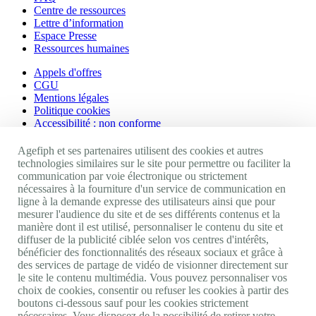
Centre de ressources
Lettre d’information
Espace Presse
Ressources humaines
Appels d'offres
CGU
Mentions légales
Politique cookies
Accessibilité : non conforme
Nos autres sites
Agefiph et ses partenaires utilisent des cookies et autres
technologies similaires sur le site pour permettre ou faciliter la
communication par voie électronique ou strictement
Site portail Agefiph
nécessaires à la fourniture d'un service de communication en
Activateur de progrès
ligne à la demande expresse des utilisateurs ainsi que pour
Handinnov
mesurer l'audience du site et de ses différents contenus et la
Innovation et recherche
manière dont il est utilisé, personnaliser le contenu du site et
Université du RRH
diffuser de la publicité ciblée selon vos centres d'intérêts,
Service AppuiPro
bénéficier des fonctionnalités des réseaux sociaux et grâce à
des services de partage de vidéo de visionner directement sur
Nous suivre
le site le contenu multimédia. Vous pouvez personnaliser vos
choix de cookies, consentir ou refuser les cookies à partir des
boutons ci-dessous sauf pour les cookies strictement
Youtube
nécessaires. Vous disposez de la possibilité de retirer votre