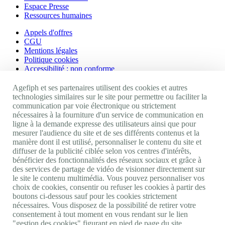
Espace Presse
Ressources humaines
Appels d'offres
CGU
Mentions légales
Politique cookies
Accessibilité : non conforme
Nos autres sites
Agefiph et ses partenaires utilisent des cookies et autres
technologies similaires sur le site pour permettre ou faciliter la
communication par voie électronique ou strictement
Site portail Agefiph
nécessaires à la fourniture d'un service de communication en
Activateur de progrès
ligne à la demande expresse des utilisateurs ainsi que pour
Handinnov
mesurer l'audience du site et de ses différents contenus et la
Innovation et recherche
manière dont il est utilisé, personnaliser le contenu du site et
Université du RRH
diffuser de la publicité ciblée selon vos centres d'intérêts,
Service AppuiPro
bénéficier des fonctionnalités des réseaux sociaux et grâce à
des services de partage de vidéo de visionner directement sur
Nous suivre
le site le contenu multimédia. Vous pouvez personnaliser vos
choix de cookies, consentir ou refuser les cookies à partir des
boutons ci-dessous sauf pour les cookies strictement
Youtube
nécessaires. Vous disposez de la possibilité de retirer votre
Linkedin
consentement à tout moment en vous rendant sur le lien
Facebook
"gestion des cookies" figurant en pied de page du site.