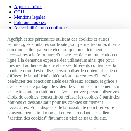
Appels d'offres
CGU
Mentions légales
Politique cookies
Accessibilité : non conforme
Nos autres sites
Agefiph et ses partenaires utilisent des cookies et autres
technologies similaires sur le site pour permettre ou faciliter la
communication par voie électronique ou strictement
Site portail Agefiph
nécessaires à la fourniture d'un service de communication en
Activateur de progrès
ligne à la demande expresse des utilisateurs ainsi que pour
Handinnov
mesurer l'audience du site et de ses différents contenus et la
Innovation et recherche
manière dont il est utilisé, personnaliser le contenu du site et
Université du RRH
diffuser de la publicité ciblée selon vos centres d'intérêts,
Service AppuiPro
bénéficier des fonctionnalités des réseaux sociaux et grâce à
des services de partage de vidéo de visionner directement sur
Nous suivre
le site le contenu multimédia. Vous pouvez personnaliser vos
choix de cookies, consentir ou refuser les cookies à partir des
boutons ci-dessous sauf pour les cookies strictement
Youtube
nécessaires. Vous disposez de la possibilité de retirer votre
Linkedin
consentement à tout moment en vous rendant sur le lien
Facebook
"gestion des cookies" figurant en pied de page du site.
Twitter
0 800 11 10 09
Services & appel gratuits
De 9h à 18h.