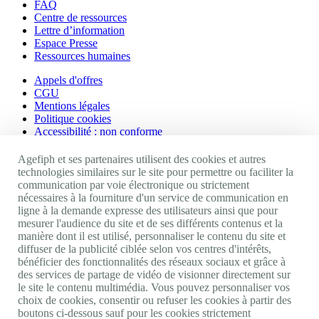
FAQ
Centre de ressources
Lettre d’information
Espace Presse
Ressources humaines
Appels d'offres
CGU
Mentions légales
Politique cookies
Accessibilité : non conforme
Nos autres sites
Agefiph et ses partenaires utilisent des cookies et autres
technologies similaires sur le site pour permettre ou faciliter la
communication par voie électronique ou strictement
Site portail Agefiph
nécessaires à la fourniture d'un service de communication en
Activateur de progrès
ligne à la demande expresse des utilisateurs ainsi que pour
Handinnov
mesurer l'audience du site et de ses différents contenus et la
Innovation et recherche
manière dont il est utilisé, personnaliser le contenu du site et
Université du RRH
diffuser de la publicité ciblée selon vos centres d'intérêts,
Service AppuiPro
bénéficier des fonctionnalités des réseaux sociaux et grâce à
des services de partage de vidéo de visionner directement sur
Nous suivre
le site le contenu multimédia. Vous pouvez personnaliser vos
choix de cookies, consentir ou refuser les cookies à partir des
boutons ci-dessous sauf pour les cookies strictement
Youtube