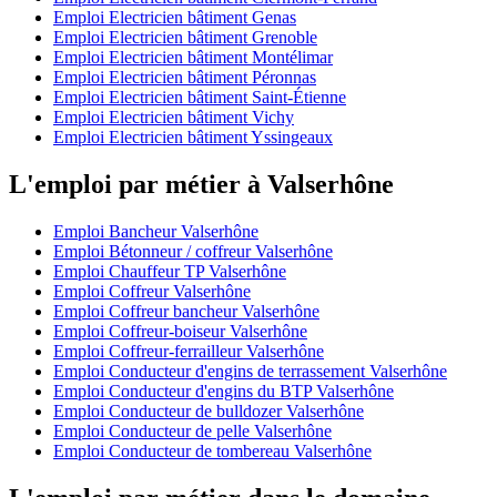
Emploi Electricien bâtiment Genas
Emploi Electricien bâtiment Grenoble
Emploi Electricien bâtiment Montélimar
Emploi Electricien bâtiment Péronnas
Emploi Electricien bâtiment Saint-Étienne
Emploi Electricien bâtiment Vichy
Emploi Electricien bâtiment Yssingeaux
L'emploi par métier à Valserhône
Emploi Bancheur Valserhône
Emploi Bétonneur / coffreur Valserhône
Emploi Chauffeur TP Valserhône
Emploi Coffreur Valserhône
Emploi Coffreur bancheur Valserhône
Emploi Coffreur-boiseur Valserhône
Emploi Coffreur-ferrailleur Valserhône
Emploi Conducteur d'engins de terrassement Valserhône
Emploi Conducteur d'engins du BTP Valserhône
Emploi Conducteur de bulldozer Valserhône
Emploi Conducteur de pelle Valserhône
Emploi Conducteur de tombereau Valserhône