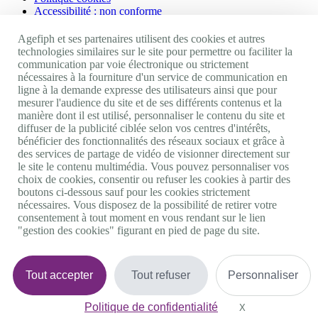
Accessibilité : non conforme
Nos autres sites
Agefiph et ses partenaires utilisent des cookies et autres
technologies similaires sur le site pour permettre ou faciliter la
communication par voie électronique ou strictement
Site portail Agefiph
nécessaires à la fourniture d'un service de communication en
Activateur de progrès
ligne à la demande expresse des utilisateurs ainsi que pour
Handinnov
mesurer l'audience du site et de ses différents contenus et la
Innovation et recherche
manière dont il est utilisé, personnaliser le contenu du site et
Université du RRH
diffuser de la publicité ciblée selon vos centres d'intérêts,
Service AppuiPro
bénéficier des fonctionnalités des réseaux sociaux et grâce à
des services de partage de vidéo de visionner directement sur
Nous suivre
le site le contenu multimédia. Vous pouvez personnaliser vos
choix de cookies, consentir ou refuser les cookies à partir des
boutons ci-dessous sauf pour les cookies strictement
Youtube
nécessaires. Vous disposez de la possibilité de retirer votre
Linkedin
consentement à tout moment en vous rendant sur le lien
Facebook
"gestion des cookies" figurant en pied de page du site.
Twitter
0 800 11 10 09
Services & appel gratuits
De 9h à 18h.
Tout accepter
Tout refuser
Personnaliser
Nous contacter
Plateforme de mise en contact LSF
Politique de confidentialité
Gestion des cookies
X
Masquer le bande