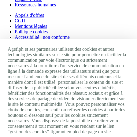
Ressources humaines
Appels d'offres
CGU
Mentions légales
Politique cookies
Accessibilité : non conforme
Nos autres sites
Agefiph et ses partenaires utilisent des cookies et autres
technologies similaires sur le site pour permettre ou faciliter la
communication par voie électronique ou strictement
Site portail Agefiph
nécessaires à la fourniture d'un service de communication en
Activateur de progrès
ligne à la demande expresse des utilisateurs ainsi que pour
Handinnov
mesurer l'audience du site et de ses différents contenus et la
Innovation et recherche
manière dont il est utilisé, personnaliser le contenu du site et
Université du RRH
diffuser de la publicité ciblée selon vos centres d'intérêts,
Service AppuiPro
bénéficier des fonctionnalités des réseaux sociaux et grâce à
des services de partage de vidéo de visionner directement sur
Nous suivre
le site le contenu multimédia. Vous pouvez personnaliser vos
choix de cookies, consentir ou refuser les cookies à partir des
boutons ci-dessous sauf pour les cookies strictement
Youtube
nécessaires. Vous disposez de la possibilité de retirer votre
Linkedin
consentement à tout moment en vous rendant sur le lien
Facebook
"gestion des cookies" figurant en pied de page du site.
Twitter