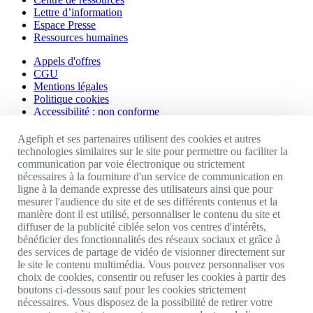
Lettre d’information
Espace Presse
Ressources humaines
Appels d'offres
CGU
Mentions légales
Politique cookies
Accessibilité : non conforme
Nos autres sites
Agefiph et ses partenaires utilisent des cookies et autres
technologies similaires sur le site pour permettre ou faciliter la
communication par voie électronique ou strictement
Site portail Agefiph
nécessaires à la fourniture d'un service de communication en
Activateur de progrès
ligne à la demande expresse des utilisateurs ainsi que pour
Handinnov
mesurer l'audience du site et de ses différents contenus et la
Innovation et recherche
manière dont il est utilisé, personnaliser le contenu du site et
Université du RRH
diffuser de la publicité ciblée selon vos centres d'intérêts,
Service AppuiPro
bénéficier des fonctionnalités des réseaux sociaux et grâce à
des services de partage de vidéo de visionner directement sur
Nous suivre
le site le contenu multimédia. Vous pouvez personnaliser vos
choix de cookies, consentir ou refuser les cookies à partir des
boutons ci-dessous sauf pour les cookies strictement
Youtube
nécessaires. Vous disposez de la possibilité de retirer votre
Linkedin