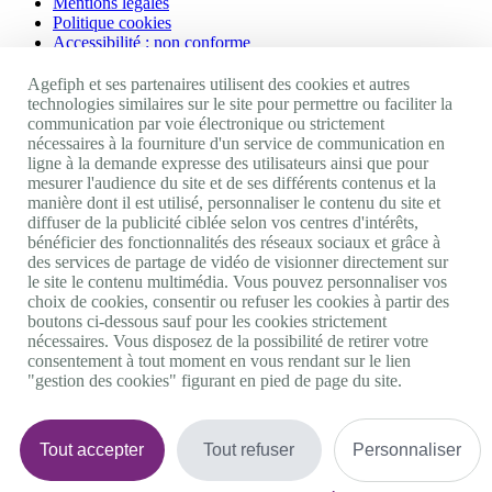
Mentions légales
Politique cookies
Accessibilité : non conforme
Nos autres sites
Agefiph et ses partenaires utilisent des cookies et autres
technologies similaires sur le site pour permettre ou faciliter la
communication par voie électronique ou strictement
Site portail Agefiph
nécessaires à la fourniture d'un service de communication en
Activateur de progrès
ligne à la demande expresse des utilisateurs ainsi que pour
Handinnov
mesurer l'audience du site et de ses différents contenus et la
Innovation et recherche
manière dont il est utilisé, personnaliser le contenu du site et
Université du RRH
diffuser de la publicité ciblée selon vos centres d'intérêts,
Service AppuiPro
bénéficier des fonctionnalités des réseaux sociaux et grâce à
des services de partage de vidéo de visionner directement sur
Nous suivre
le site le contenu multimédia. Vous pouvez personnaliser vos
choix de cookies, consentir ou refuser les cookies à partir des
boutons ci-dessous sauf pour les cookies strictement
Youtube
nécessaires. Vous disposez de la possibilité de retirer votre
Linkedin
consentement à tout moment en vous rendant sur le lien
Facebook
"gestion des cookies" figurant en pied de page du site.
Twitter
0 800 11 10 09
Services & appel gratuits
De 9h à 18h.
Tout accepter
Tout refuser
Personnaliser
Nous contacter
Plateforme de mise en contact LSF