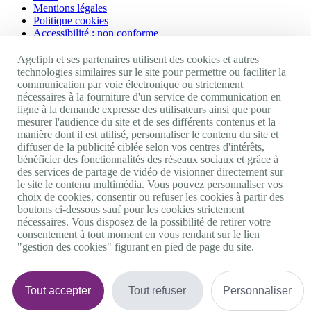
Mentions légales
Politique cookies
Accessibilité : non conforme
Nos autres sites
Agefiph et ses partenaires utilisent des cookies et autres
technologies similaires sur le site pour permettre ou faciliter la
communication par voie électronique ou strictement
Site portail Agefiph
nécessaires à la fourniture d'un service de communication en
Activateur de progrès
ligne à la demande expresse des utilisateurs ainsi que pour
Handinnov
mesurer l'audience du site et de ses différents contenus et la
Innovation et recherche
manière dont il est utilisé, personnaliser le contenu du site et
Université du RRH
diffuser de la publicité ciblée selon vos centres d'intérêts,
Service AppuiPro
bénéficier des fonctionnalités des réseaux sociaux et grâce à
des services de partage de vidéo de visionner directement sur
Nous suivre
le site le contenu multimédia. Vous pouvez personnaliser vos
choix de cookies, consentir ou refuser les cookies à partir des
boutons ci-dessous sauf pour les cookies strictement
Youtube
nécessaires. Vous disposez de la possibilité de retirer votre
Linkedin
consentement à tout moment en vous rendant sur le lien
Facebook
"gestion des cookies" figurant en pied de page du site.
Twitter
0 800 11 10 09
Services & appel gratuits
De 9h à 18h.
Tout accepter
Tout refuser
Personnaliser
Nous contacter
Plateforme de mise en contact LSF