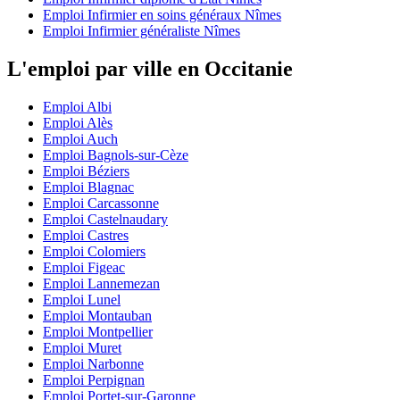
Emploi Infirmier en soins généraux Nîmes
Emploi Infirmier généraliste Nîmes
L'emploi par ville en Occitanie
Emploi Albi
Emploi Alès
Emploi Auch
Emploi Bagnols-sur-Cèze
Emploi Béziers
Emploi Blagnac
Emploi Carcassonne
Emploi Castelnaudary
Emploi Castres
Emploi Colomiers
Emploi Figeac
Emploi Lannemezan
Emploi Lunel
Emploi Montauban
Emploi Montpellier
Emploi Muret
Emploi Narbonne
Emploi Perpignan
Emploi Portet-sur-Garonne