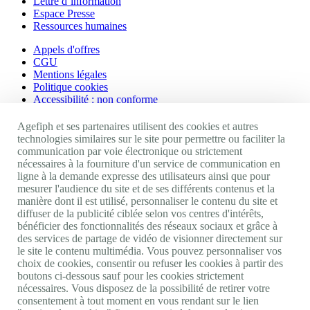
Lettre d’information
Espace Presse
Ressources humaines
Appels d'offres
CGU
Mentions légales
Politique cookies
Accessibilité : non conforme
Nos autres sites
Agefiph et ses partenaires utilisent des cookies et autres
technologies similaires sur le site pour permettre ou faciliter la
communication par voie électronique ou strictement
Site portail Agefiph
nécessaires à la fourniture d'un service de communication en
Activateur de progrès
ligne à la demande expresse des utilisateurs ainsi que pour
Handinnov
mesurer l'audience du site et de ses différents contenus et la
Innovation et recherche
manière dont il est utilisé, personnaliser le contenu du site et
Université du RRH
diffuser de la publicité ciblée selon vos centres d'intérêts,
Service AppuiPro
bénéficier des fonctionnalités des réseaux sociaux et grâce à
des services de partage de vidéo de visionner directement sur
Nous suivre
le site le contenu multimédia. Vous pouvez personnaliser vos
choix de cookies, consentir ou refuser les cookies à partir des
boutons ci-dessous sauf pour les cookies strictement
Youtube
nécessaires. Vous disposez de la possibilité de retirer votre
Linkedin
consentement à tout moment en vous rendant sur le lien
Facebook