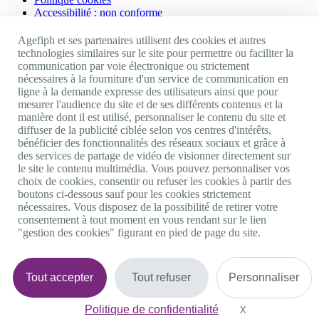
Accessibilité : non conforme
Nos autres sites
Agefiph et ses partenaires utilisent des cookies et autres
technologies similaires sur le site pour permettre ou faciliter la
communication par voie électronique ou strictement
Site portail Agefiph
nécessaires à la fourniture d'un service de communication en
Activateur de progrès
ligne à la demande expresse des utilisateurs ainsi que pour
Handinnov
mesurer l'audience du site et de ses différents contenus et la
Innovation et recherche
manière dont il est utilisé, personnaliser le contenu du site et
Université du RRH
diffuser de la publicité ciblée selon vos centres d'intérêts,
Service AppuiPro
bénéficier des fonctionnalités des réseaux sociaux et grâce à
des services de partage de vidéo de visionner directement sur
Nous suivre
le site le contenu multimédia. Vous pouvez personnaliser vos
choix de cookies, consentir ou refuser les cookies à partir des
boutons ci-dessous sauf pour les cookies strictement
Youtube
nécessaires. Vous disposez de la possibilité de retirer votre
Linkedin
consentement à tout moment en vous rendant sur le lien
Facebook
"gestion des cookies" figurant en pied de page du site.
Twitter
0 800 11 10 09
Services & appel gratuits
De 9h à 18h.
Tout accepter
Tout refuser
Personnaliser
Nous contacter
Plateforme de mise en contact LSF
Politique de confidentialité
Gestion des cookies
X
Masquer le bande