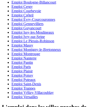
Emploi Boulogne-Billancourt
Emploi Cergy
Emploi Courbevoie
Emploi Créteil
Emploi Évry-Courcouronnes
Emploi Gennevilliers
Emploi Guyancourt
Emploi Issy-les-Moulineaux
Emploi Ivry-sur-Seine
Emploi Le Plessis-Robinson
Emploi Massy
Emploi Montigny-le-Bretonneux
Emploi Montrouge
Emploi Nanterre
Emploi Pantin
Emploi Paris
Emploi Plaisir
Emploi Poissy
Emploi Puteaux
Emploi Saint-Denis
Emploi Trappes
Emploi Vélizy-Villacoublay
Emploi Versailles